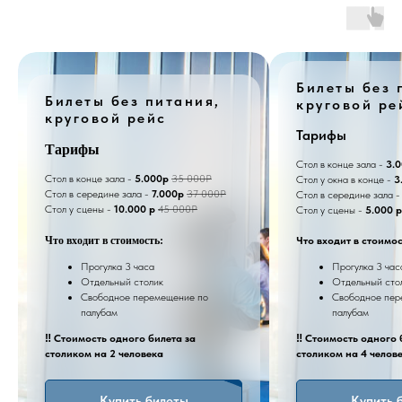
Билеты без 
Билеты без питания,
круговой ре
круговой рейс
Тарифы
Тарифы
Стол в конце зала -
3.
Стол в конце зала -
5.000р
35 000Р
Стол у окна в конце -
3
Стол в середине зала -
7.000р
37 000Р
Стол в середине зала 
Стол у сцены -
10.000 р
45 000Р
Стол у сцены -
5.000 р
Что входит в стоимость:
Что входит в стоимос
Прогулка 3 часа
Прогулка 3 час
Отдельный столик
Отдельный сто
Свободное перемещение по
Свободное пер
палубам
палубам
‼️ Стоимость одного билета за
‼️ Стоимость одного 
столиком на 2 человека
столиком на 4 челов
Купить билеты
Купить 