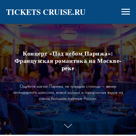
TICKETS CRUISE.RU
Концерт «Под небом Парижа»:
Французская романтика на Москве-
реке
Ощутите магию Парижа, не покидая столицы — вечер
легендарного шансона, живой музыки и панорамных видов на
самом большом лайнере России.