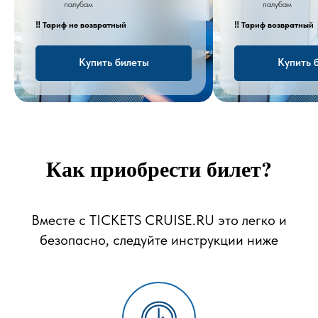
палубам
палубам
‼️ Тариф не возвратный
‼️ Тариф возвратный
Купить билеты
Купить 
Как приобрести билет?
Вместе с TICKETS CRUISE.RU это легко и
безопасно, следуйте инструкции ниже