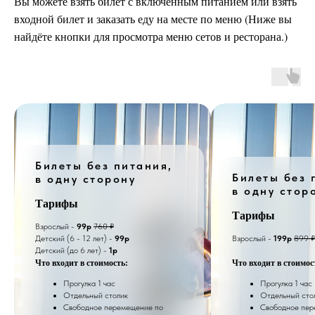
Вы можете взять билет с включенным питанием или взять
входной билет и заказать еду на месте по меню (Ниже вы
найдёте кнопки для просмотра меню сетов и ресторана.)
Билеты без питания,
Билеты без 
в одну сторону
в одну стор
Тарифы
Тарифы
Взрослый -
99р
760 ₽
Детский (6 - 12 лет) -
99р
Взрослый -
199р
899 ₽
Детский (до 6 лет) -
1р
Что входит в стоимость:
Что входит в стоимос
Прогулка 1 час
Прогулка 1 час
Отдельный столик
Отдельный сто
Свободное перемещение по
Свободное пер