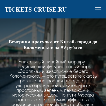
TICKETS CRUISE.RU
Вечерняя прогулка от Китай-города до
Коломенской за 99 рублей
Уникальный линейный маршрут,
соединяющий футуристичный парк
«Зарядье» и живописные берега
Коломенского, — это путешествие сквозь
разные настроения города: от
ультрасовременной архитектуры к
просторным зелёным пейзажам и
историческим видам. По пути Москва
раскрывается с самых эффектных
ракурсов, а речной формат добавляет