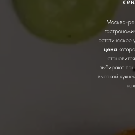
се
Москва-рек
гастрономич
эстетическое 
цена
которо
становится
выбирают пан
высокой кухне
каж