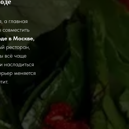
оде
, а главная
ы совместить
оде в Москве,
ый ресторан,
ты всё чаще
и насладиться
ерьер меняется
тит.