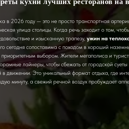
креты кухни лучших ресторанов на в
а в 2026 году — это не просто транспортная артерия
еская улица столицы. Когда речь заходит о том, чтоб
удовольствие и изысканную трапезу,
ужин на теплох
го сегодня сопоставима с походом в хороший наземн
 приоритетным выбором. Жители мегаполиса и турис
орамные лайнеры, чтобы сбежать от городской суеты 
й в движении. Это уникальный формат отдыха, где инт
дую минуту, а свежий речной воздух пробуждает аппе