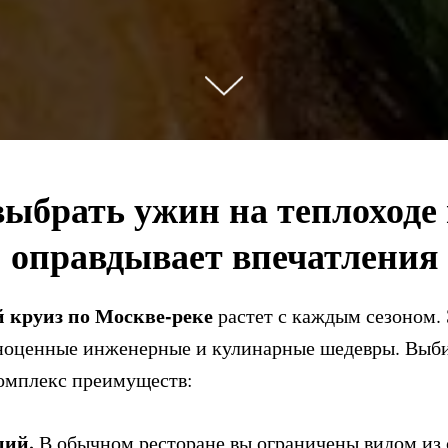
выбрать ужин на теплоходе 
оправдывает впечатления
 круиз по Москве-реке
растет с каждым сезоном. 
ноценные инженерные и кулинарные шедевры. Выбир
 комплекс преимуществ:
ций.
В обычном ресторане вы ограничены видом из 