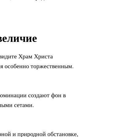
величие
увидите Храм Христа
тся особенно торжественным.
люминации создают фон в
ными сетами.
рной и природной обстановке,