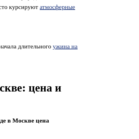
асто курсируют
атмосферные
начала длительного
ужина на
скве: цена и
де в Москве цена