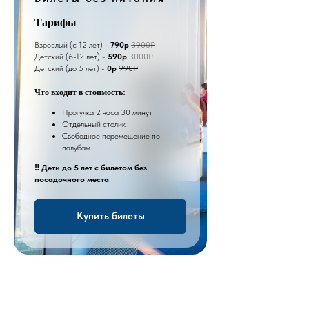
Тарифы
Взрослый (с 12 лет) -
790р
3900Р
Детский (6-12 лет) -
590р
3000Р
Детский (до 5 лет) -
0р
990Р
Что входит в стоимость:
Прогулка 2 часа 30 минут
Отдельный столик
Свободное перемещение по
палубам
‼️ Дети до 5 лет с билетом без
посадочного места
Купить билеты