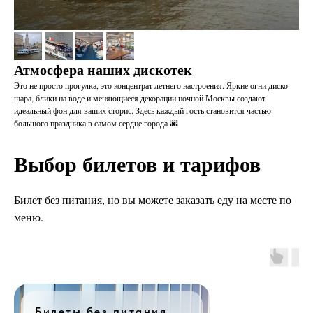
Атмосфера наших дискотек
Это не просто прогулка, это концентрат летнего настроения. Яркие огни диско-
шара, блики на воде и меняющиеся декорации ночной Москвы создают
идеальный фон для ваших сторис. Здесь каждый гость становится частью
большого праздника в самом сердце города 🌆
Выбор билетов и тарифов
Билет без питания, но вы можете заказать еду на месте по
меню.
Билеты без питания