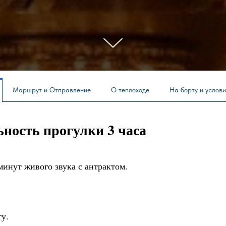
Маршрут и Отправление
О теплоходе
На борту и услов
ность прогулки 3 часа
минут живого звука с антрактом.
у.