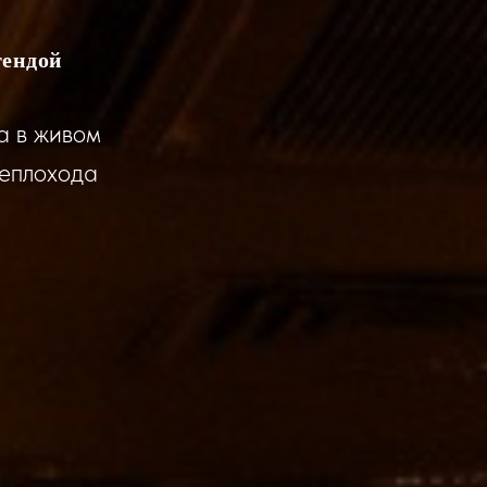
гендой
а в живом
теплохода