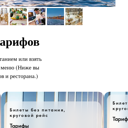
тарифов
танием или взять
по меню (Ниже вы
в и ресторана.)
Билет
круго
Билеты без питания,
круговой рейс
Тари
Тарифы